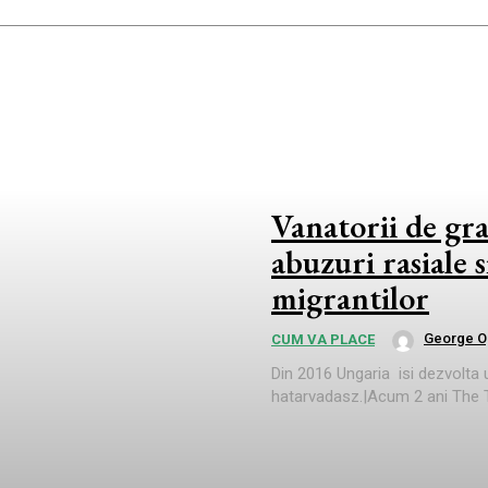
Vanatorii de gra
abuzuri rasiale 
migrantilor
George O
CUM VA PLACE
Din 2016 Ungaria isi dezvolta
hatarvadasz.|Acum 2 ani The Ti