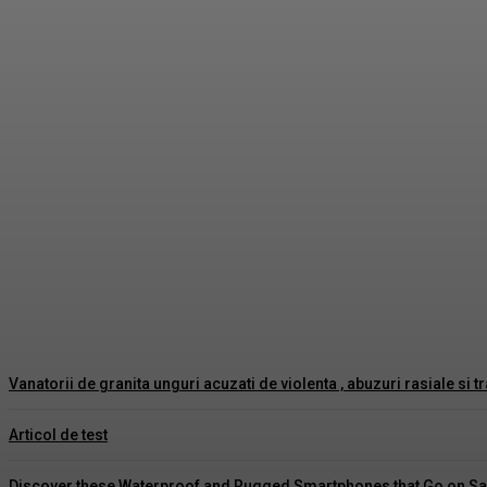
Revolutia verde laburista, monstruozitate socia
George Oprea
-
Octombrie 9, 2024
Vanatorii de granita unguri acuzati de violenta , abuzuri rasiale si 
Articol de test
Discover these Waterproof and Rugged Smartphones that Go on Sa