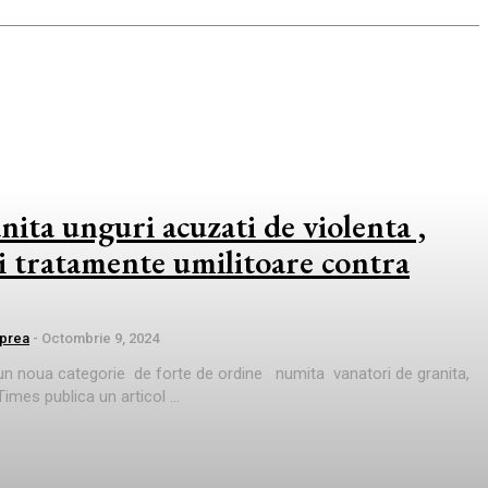
nita unguri acuzati de violenta ,
si tratamente umilitoare contra
prea
-
Octombrie 9, 2024
 un noua categorie de forte de ordine numita vanatori de granita,
mes publica un articol ...