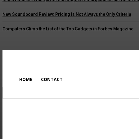
New Soundboard Review: Pricing is Not Always the Only Criteria
Computers Climb the List of the Top Gadgets in Forbes Magazine
Aici un text
HOME
CONTACT
@ Toate drepturile rezervate
Politica Romania
47
Administratie UK
47
Economie UK
46